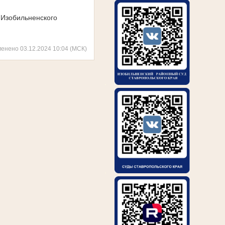
 Изобильненского
менено 03.12.2024 10:04 (МСК)
.
.