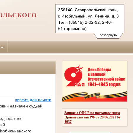
356140, Ставропольский край,
ОЛЬСКОГО
г. Изобильный, ул. Ленина, д. 3
Тел.: (86545) 2-02-92, 2-40-
61 (приемная)
izobylnensky.stv@sudrf.ru
развернуть
версия для печати
рович назначен судьей
Запросы ОПФР по постановлению
Правительства РФ от 28.06.2021 №
редседателя
1037
ий.
Изобильненского