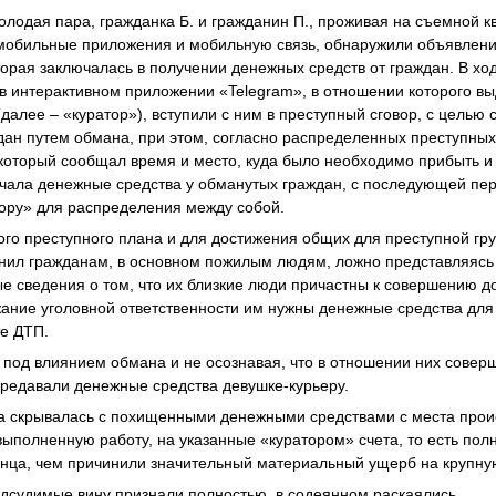
молодая пара, гражданка Б. и гражданин П., проживая на съемной к
мобильные приложения и мобильную связь, обнаружили объявление
торая заключалась в получении денежных средств от граждан. В хо
 интерактивном приложении «Telegram», в отношении которого вы
(далее – «куратор»), вступили с ним в преступный сговор, с цель
дан путем обмана, при этом, согласно распределенных преступных
который сообщал время и место, куда было необходимо прибыть и
лучала денежные средства у обманутых граждан, с последующей п
ору» для распределения между собой.
го преступного плана и для достижения общих для преступной гр
онил гражданам, в основном пожилым людям, ложно представляясь
е сведения о том, что их близкие люди причастны к совершению 
ание уголовной ответственности им нужны денежные средства дл
те ДТП.
 под влиянием обмана и не осознавая, что в отношении них сове
ередавали денежные средства девушке-курьеру.
ра скрывалась с похищенными денежными средствами с места прои
 выполненную работу, на указанные «куратором» счета, то есть по
онца, чем причинили значительный материальный ущерб на крупну
дсудимые вину признали полностью, в содеянном раскаялись.