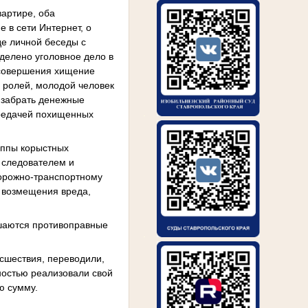
вартире, оба
 в сети Интернет, о
де личной беседы с
делено уголовное дело в
ю совершения хищение
 ролей, молодой человек
 забрать денежные
.
ередачей похищенных
уппы корыстных
 следователем и
дорожно-транспортному
я возмещения вреда,
ршаются противоправные
.
сшествия, переводили,
лностью реализовали свой
ю сумму.