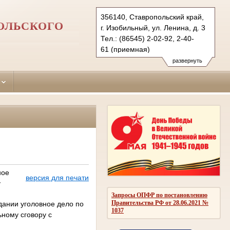
356140, Ставропольский край,
ОЛЬСКОГО
г. Изобильный, ул. Ленина, д. 3
Тел.: (86545) 2-02-92, 2-40-
61 (приемная)
izobylnensky.stv@sudrf.ru
развернуть
ное
версия для печати
у
Запросы ОПФР по постановлению
Правительства РФ от 28.06.2021 №
дании уголовное дело по
1037
ному сговору с