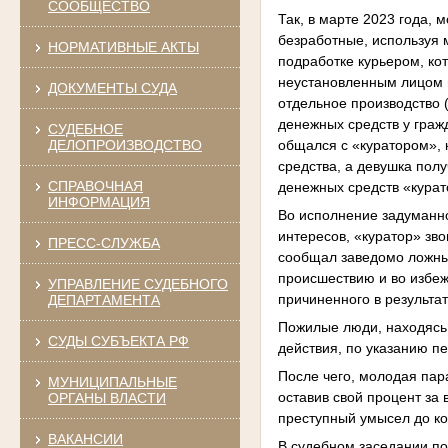
СООБЩЕСТВО
Так, в марте 2023 года, 
безработные, используя 
НОРМАТИВНЫЕ АКТЫ
подработке курьером, ко
неустановленным лицом в
ДОКУМЕНТЫ СУДА
отдельное производство 
денежных средств у граж
СУДЕБНОЕ
общался с «куратором», 
ДЕЛОПРОИЗВОДСТВО
средства, а девушка по
СПРАВОЧНАЯ
денежных средств «курат
ИНФОРМАЦИЯ
Во исполнение задуманно
интересов, «куратор» зв
ПРЕСС-СЛУЖБА
сообщал заведомо ложны
происшествию и во избеж
УПРАВЛЕНИЕ СУДЕБНОГО
причиненного в результа
ДЕПАРТАМЕНТА
Пожилые люди, находясь
СУДЫ СУБЪЕКТА РФ
действия, по указанию п
После чего, молодая па
МУНИЦИПАЛЬНЫЕ
оставив свой процент за
ОРГАНЫ ВЛАСТИ
преступный умысел до к
ВАКАНСИИ
В судебном заседании по