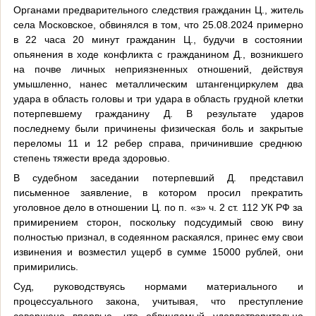
Органами предварительного следствия гражданин Ц., житель
села Московское, обвинялся в том, что 25.08.2024 примерно
в 22 часа 20 минут гражданин Ц., будучи в состоянии
опьянения в ходе конфликта с гражданином Д., возникшего
на почве личных неприязненных отношений, действуя
умышленно, нанес металлическим штангенциркулем два
удара в область головы и три удара в область грудной клетки
потерпевшему гражданину Д. В результате ударов
последнему были причинены физическая боль и закрытые
переломы 11 и 12 ребер справа, причинившие среднюю
степень тяжести вреда здоровью.
В судебном заседании потерпевший Д. представил
письменное заявление, в котором просил прекратить
уголовное дело в отношении Ц. по п. «з» ч. 2 ст. 112 УК РФ за
примирением сторон, поскольку подсудимый свою вину
полностью признал, в содеянном раскаялся, принес ему свои
извинения и возместил ущерб в сумме 15000 рублей, они
примирились.
Суд, руководствуясь нормами материального и
процессуального закона, учитывая, что преступление
совершено впервые, что обвиняемый удовлетворительно