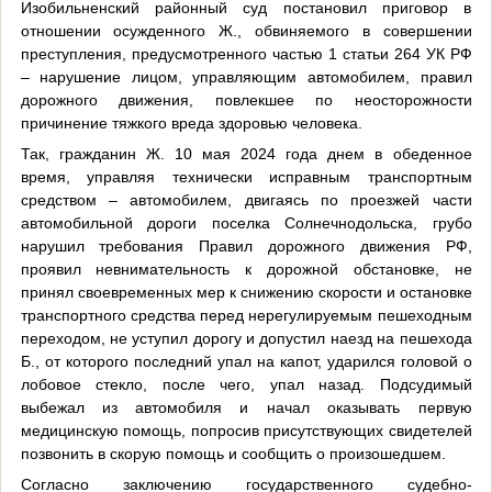
Изобильненский районный суд постановил приговор в
отношении осужденного Ж., обвиняемого в совершении
преступления, предусмотренного частью 1 статьи 264 УК РФ
– нарушение лицом, управляющим автомобилем, правил
дорожного движения, повлекшее по неосторожности
причинение тяжкого вреда здоровью человека.
Так, гражданин Ж. 10 мая 2024 года днем в обеденное
время, управляя технически исправным транспортным
средством – автомобилем, двигаясь по проезжей части
автомобильной дороги поселка Солнечнодольска, грубо
нарушил требования Правил дорожного движения РФ,
проявил невнимательность к дорожной обстановке, не
принял своевременных мер к снижению скорости и остановке
транспортного средства перед нерегулируемым пешеходным
переходом, не уступил дорогу и допустил наезд на пешехода
Б., от которого последний упал на капот, ударился головой о
лобовое стекло, после чего, упал назад. Подсудимый
выбежал из автомобиля и начал оказывать первую
медицинскую помощь, попросив присутствующих свидетелей
позвонить в скорую помощь и сообщить о произошедшем.
Согласно заключению государственного судебно-