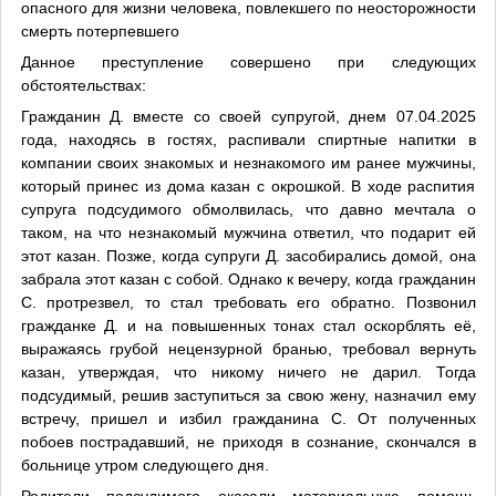
опасного для жизни человека, повлекшего по неосторожности
смерть потерпевшего
Данное преступление совершено при следующих
обстоятельствах:
Гражданин Д. вместе со своей супругой, днем 07.04.2025
года, находясь в гостях, распивали спиртные напитки в
компании своих знакомых и незнакомого им ранее мужчины,
который принес из дома казан с окрошкой. В ходе распития
супруга подсудимого обмолвилась, что давно мечтала о
таком, на что незнакомый мужчина ответил, что подарит ей
этот казан. Позже, когда супруги Д. засобирались домой, она
забрала этот казан с собой. Однако к вечеру, когда гражданин
С. протрезвел, то стал требовать его обратно. Позвонил
гражданке Д. и на повышенных тонах стал оскорблять её,
выражаясь грубой нецензурной бранью, требовал вернуть
казан, утверждая, что никому ничего не дарил. Тогда
подсудимый, решив заступиться за свою жену, назначил ему
встречу, пришел и избил гражданина С. От полученных
побоев пострадавший, не приходя в сознание, скончался в
больнице утром следующего дня.
Родители подсудимого оказали материальную помощь