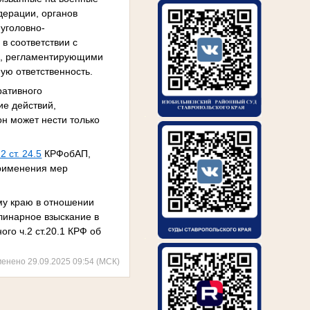
дерации, органов
 уголовно-
в соответствии с
и, регламентирующими
ую ответственность.
ративного
ие действий,
.
н может нести только
 2 ст. 24.5
КРФобАП,
применения мер
му краю в отношении
линарное взыскание в
го ч.2 ст.20.1 КРФ об
.
менено 29.09.2025 09:54 (МСК)