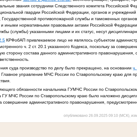
альные звания сотрудники Следственного комитета Российской Фе
ациональной гвардии Российской Федерации, органов и учреждений
 Государственной противопожарной службы и таможенных органов 
 и иными нормативными правовыми актами Российской Федераци
жбы (службы) указанными лицами и их статус, несут дисциплинарн
2.5
КРФобАП привлекаемое лицо не являлось субъектом админист
тренного ч. 2 ст. 20.1 указанного Кодекса, поскольку за совершен
ю сторону состава данного административного правонарушения, о
ветственность.
ния суда производство по делу было прекращено, на основании
ч.
 Главное управление МЧС России по Ставропольскому краю для 
твия.
няющего обязанности начальника ГУМЧС России по Ставропольско
а ГУ МЧС России по Ставропольскому краю было наложено дисцип
за совершение административного правонарушения, предусмотренно
опубликовано 26.09.2025 09:10 (МСК), из