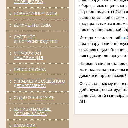
СООБЩЕСТВО
сборы, и имеющие специ
внутренних дел, войск н
НОРМАТИВНЫЕ АКТЫ
исполнительной системы,
федеральными законами
ДОКУМЕНТЫ СУДА
прохождение военной слу
СУДЕБНОЕ
Исходя из положений
ст. 
ДЕЛОПРОИЗВОДСТВО
правонарушения, предусмо
составляющих объективну
СПРАВОЧНАЯ
лишь дисциплинарную от
ИНФОРМАЦИЯ
На основании постановле
материалы направлены в
ПРЕСС-СЛУЖБА
дисциплинарного воздейс
УПРАВЛЕНИЕ СУДЕБНОГО
Согласно приказу испол
ДЕПАРТАМЕНТА
действующего сотрудник
виде «строгий выговор» 
СУДЫ СУБЪЕКТА РФ
АП.
МУНИЦИПАЛЬНЫЕ
ОРГАНЫ ВЛАСТИ
ВАКАНСИИ