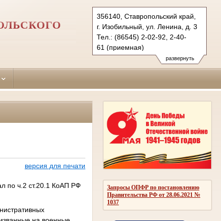
356140, Ставропольский край,
ОЛЬСКОГО
г. Изобильный, ул. Ленина, д. 3
Тел.: (86545) 2-02-92, 2-40-
61 (приемная)
izobylnensky.stv@sudrf.ru
развернуть
версия для печати
 по ч.2 ст.20.1 КоАП РФ
Запросы ОПФР по постановлению
Правительства РФ от 28.06.2021 №
1037
нистративных
ризванные на военные