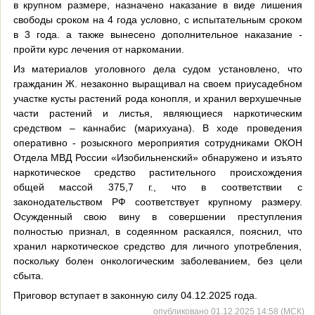
в крупном размере, назначено наказание в виде лишения
свободы сроком на 4 года условно, с испытательным сроком
в 3 года. а также вынесено дополнительное наказание -
пройти курс лечения от наркомании.
Из материалов уголовного дела судом установлено, что
гражданин Ж. незаконно выращивал на своем приусадебном
участке кусты растений рода конопля, и хранил верхушечные
части растений и листья, являющиеся наркотическим
средством – каннабис (марихуана). В ходе проведения
оперативно - розыскного мероприятия сотрудниками ОКОН
Отдела МВД России «Изобильненский» обнаружено и изъято
наркотическое средство растительного происхождения
общей массой 375,7 г., что в соответствии с
законодательством РФ соответствует крупному размеру.
Осужденный свою вину в совершении преступления
полностью признал, в содеянном раскаялся, пояснил, что
хранил наркотическое средство для личного употребления,
поскольку болен онкологическим заболеванием, без цели
сбыта.
Приговор вступает в законную силу 04.12.2025 года.
опубликовано 01.12.2025 14:58 (МСК)