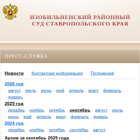
ИЗОБИЛЬНЕНСКИЙ РАЙОННЫЙ
СУД СТАВРОПОЛЬСКОГО КРАЯ
ПРЕСС-СЛУЖБА
Новости
Контактная информация
Положения
2026 год
август
июль
июнь
май
апрель
март
февраль
январь
2025 год
декабрь
ноябрь
октябрь
сентябрь
август
июль
июнь
май
апрель
март
февраль
январь
2024 год
декабрь
ноябрь
октябрь
сентябрь
август
Архив за сентябрь 2025 года