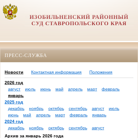
ИЗОБИЛЬНЕНСКИЙ РАЙОННЫЙ
СУД СТАВРОПОЛЬСКОГО КРАЯ
ПРЕСС-СЛУЖБА
Новости
Контактная информация
Положения
2026 год
август
июль
июнь
май
апрель
март
февраль
январь
2025 год
декабрь
ноябрь
октябрь
сентябрь
август
июль
июнь
май
апрель
март
февраль
январь
2024 год
декабрь
ноябрь
октябрь
сентябрь
август
Архив за январь 2026 года